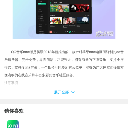
QQ音乐mac版是腾讯2013年新推出的一款针对苹果mac电脑而订制的qq音
乐播放器。完全免费，界面简洁，功能强大，拥有海量的正版音乐，支持全屏
模式，支持retina屏幕，一个帐号可同步所有云歌单，能够为广大网友们提供方
便流畅的在线音乐和丰富多彩的音乐社区服务。
注意事项
用户在下载Mac软件后打开使用的时候可能会遇到的常见的三种报错：(出
展开全部
现报错请大家务必一步一步耐心仔细看完下面的内容！！！)
XX软件已损坏，无法打开，你应该将它移到废纸篓
猜你喜欢
打不开XX软件，因为它来自身份不明的开发者
打不开XX软件，因为Apple无法检查其是否包含恶意软件