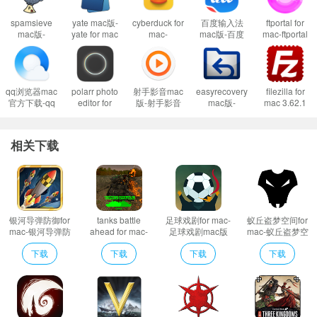
spamsieve
yate mac版-
cyberduck for
百度输入法
ftportal for
mac版-
yate for mac
mac-
mac版-百度
mac-ftportal
spamsieve
下载 v6.12
cyberduck
输入法for
mac版下载
for mac下载
mac版下载
mac下载
v2.0.3
v2.9.50
v8.5.0.38556
v5.7.0.11
游戏介绍
qq浏览器mac
polarr photo
射手影音mac
easyrecovery
filezilla for
提升英雄的三种方法。决定是否下注于健康、防御或攻击或试图平衡所有
官方下载-qq
editor for
版-射手影音
mac版-
mac 3.62.1
特征。每一个人物都有其独特的故事活动。在这个严峻的小镇找到你的位置，
浏览器mac版
mac-泼辣修
for mac下载
easyrecovery
经典ftp软件
下载
图mac版下载
v4.9.4 beta.0
for mac下载
让你的战略思维方式帮助你！
v4.5.123.400
v5.10.8
官方版
v15.1.0.0
相关下载
银河导弹防御for
tanks battle
足球戏剧for mac-
蚁丘盗梦空间for
mac-银河导弹防
ahead for mac-
足球戏剧mac版
mac-蚁丘盗梦空
御mac版下载
tanks battle
下载 v1.5
间mac版下载
下载
下载
下载
下载
v1.0
ahead mac版下
v1.0
载 v1.0