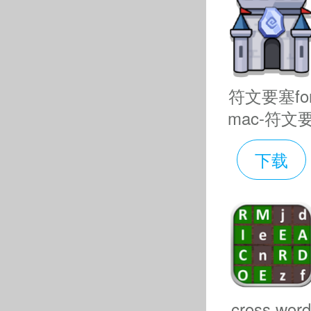
清楚敌人的
符文要塞fo
mac-符文
塞mac版下
下载
v1.0
各个时
cross wor