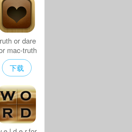
truth or dare
or mac-truth
or dare mac
下载
版下载 v1.0
.e.l.d.e.r.for