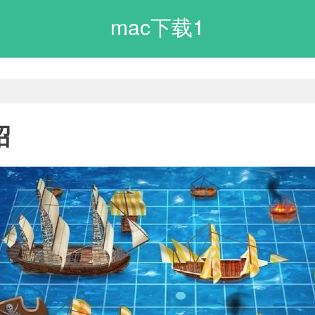
mac下载1
绍