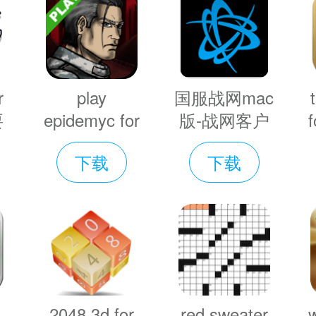
战术，并赢得战斗！
r
play
国服战网mac
要
epidemyc for
版-战网客户
f
载
mac-play
端mac版预约
下载
下载
epidemyc
下载
mac版下载
v2.7.0.13177
v1.0
代的军舰
d
2048 3d for
red sweater
w