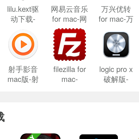
lilu.kext驱
网易云音乐
万兴优转
动下载-
for mac-网
for mac-万
lilu.kext驱
易云音乐
兴优转mac
动下载
mac版下载
版下载
v1.6.2
v2.3.11.900
v13.0.1
射手影音
filezilla for
logic pro x
mac版-射
mac-
破解版-
手影音 for
filezilla
logic pro x
海战游戏
mac下载
mac中文版
for mac下
则。安置你的舰队，射击敌方军舰。谁
v4.9.4
下载
载 v10.7.5
载
beta.0官方
v3.62.0
胜利。思考你的战术和战略，明智地安置你
版