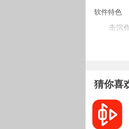
软件特色
击沉你的
斗！
战舰太平
争策略游
猜你喜
入战斗，思