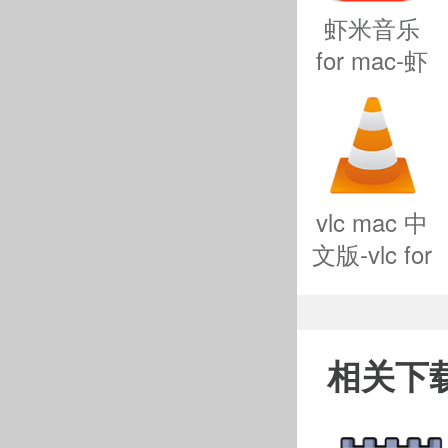
虾米音乐
for mac-虾
米音乐mac
版下载
v7.5.8
vlc mac 中
文版-vlc for
mac下载
经典的
v3.0.17.3
你知道规
相关下
战列舰，