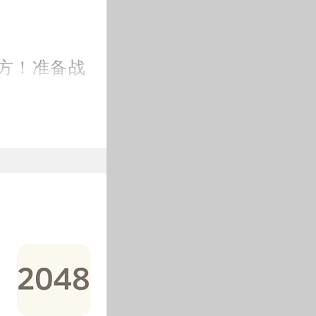
方！准备战
盘游戏和战
的主力舰投
！