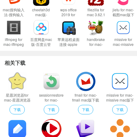
当你遇到上述问题的时候：
mac搜狗输入
cheetah3d
wps office
filezilla for
jietu for mac-
1、首先这样设置试试：
开启任何来源
法-搜狗输入
mac版-
2019 for
mac 3.62.1
截图mac版下
到这里一般情况下应用都可以运行了。
法mac版下载
cheetah3d
mac-wps
经典ftp软件
载 v2.3.0
v6.11.0.9114
for mac下载
office 2019
然而有的应用开启了任何来源还是不行，这是因为苹果进一步收缩了对未
v7.5.1
mac版下载
v5.0.0(7550)
签名应用的权限，这时候就需要通过过“终端”执行命令行代码来绕过应用签名认
iffmpeg for
百度网盘mac
苹果远程桌面
handbrake
missive for
证。
mac-iffmpeg
版-百度云管
连接-apple
for mac-
mac-missive
mac版下载
家mac版下载
remote
handbrake
mac版下载
2、执行命令绕过苹果的公证Gatekeeper：
Mac打开应用提示已损坏怎么办
v6.7.0
v4.14.8
desktop for
mac下载
v10.34.0
mac下载
v1.4.1
Mac安装软件时提示已损坏怎么办
相关下载
v3.9.4
以上操作如果还不能解决，那就需要关闭SIP系统完整性保护才可以了。
3、关闭SIP系统完整性保护：
Mac怎么关闭SIP系统完整性 Mac SIP怎么关
闭
软件特色
星愿浏览器for
sessionrestore
fmail for mac-
missive for mac-
mac-星愿浏览器
for mac-
fmail mac版下载
missive mac版下
Postbox 对邮件的标签、分类、搜索的支持无与伦比，尤其适合信息分类
mac版下载
sessionrestore
v2.7.6
载 v10.34.0
下载
下载
下载
下载
v8.4.2000.2209
强迫症的拉二狗。它提供 Focus Pane 功能，将收件箱（工作量）分割为更好
mac版下载
v2.7.3
处理的小块，利于识别优先级各个击破。邮件和 Todo List 视图的整合紧密，可
直接查看未完成任务。而搜索功能更是可圈可点，从联系人到邮件内容、附
件、图像，完整覆盖且快如迅雷。