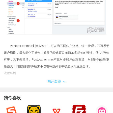
Postbox for mac支持多账户，可以为不同账户分类，统一管理，不再累于
账户切换，极大简化了操作。软件的经典窗口布局加多标签的设计，使 UI 整体
有序，又不失灵活。Postbox for mac不仅对多账户处理有道，对邮件的处理更
是强大：同主题的邮件往来不仅在标题列表中被显示为直观会话。
注意事项
用户在下载Mac软件后打开使用的时候可能会遇到的常见的三种报错：(出
展开全部
现报错请大家务必一步一步耐心仔细看完下面的内容！！！)
XX软件已损坏，无法打开，你应该将它移到废纸篓
猜你喜欢
打不开XX软件，因为它来自身份不明的开发者
打不开XX软件，因为Apple无法检查其是否包含恶意软件