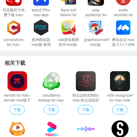
同花顺官方免
wps文字for
tepra exif
play
audio
费下载 mac-
mac-wps
labeler for
epidemyc for
recorder for
软件特色
同花顺mac版
word mac版
mac-tepra
mac-play
mac-audio
创建文件夹、文件，甚至删除它们。你可以轻松地管理你的ftp网站内容。
下载 v3.6.2
下载
exif labeler
epidemyc
recorder mac
v5.0.0(7550)
mac版下载
mac版下载
版下载 v1.3
不需要备份文件，然后上传，只需浏览你的网站，选择要编辑的内容。
v1.0.0
v1.0
cornerstone
夜神模拟器
cad迷你看图
graphicconverter
腾讯会议 mac
节省时间和数据使用。简单、快速、安全。
for mac-
mac版-夜神
软件mac版-
mac版-
版 3.11.7.406
FTP Editor Mac版是程序员、编辑人员和网站创建者的完美工具。与所有
cornerstone
安卓模拟器
cad迷你看图
graphicconverter
下载
mac版下载
mac版下载
mac版下载
for mac下载
基于文本的编程语言兼容。
v4.1
v3.8.5.7
v4.4.5
v11.5.5
相关下载
kenobi for mac-
cloudberry
秒点远程控制for
note recognizer
kenobi mac版下
backup for mac-
mac-秒点远程控
for mac-note
载 v1.3.1
cloudberry
制mac版下载
recognizer mac
下载
下载
下载
下载
backup mac版下
v1.1.7
版下载 v1.0
载 v4.0.0.260