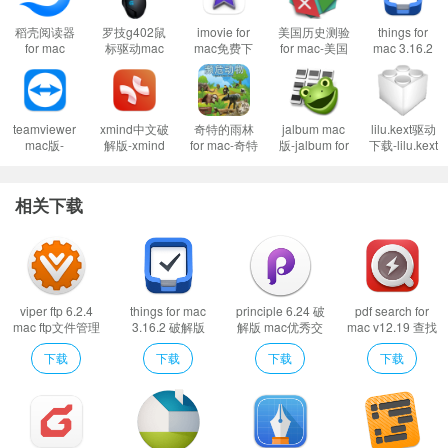
稻壳阅读器
罗技g402鼠
imovie for
美国历史测验
things for
for mac
标驱动mac
mac免费下
for mac-美国
mac 3.16.2
1.12.14 国产
版-罗技g402
载-imovie for
历史测验mac
破解版_mac
电子文档阅读
驱动mac版下
mac下载
版下载 v2.0
任务管理
iZotope RX 9 Audio Editor Advanced v9.2.0 专为满足后期制作专业人士的苛刻
器
载 v8.96.40
v10.3.5
需求而设计，一直是电影和电视节目中使用的行业标准音频修复工具，iZotope
teamviewer
xmind中文破
奇特的雨林
jalbum mac
lilu.kext驱动
mac版-
解版-xmind
for mac-奇特
版-jalbum for
下载-lilu.kext
能够帮助用户对音频进行制作、后期合成处理、混音以及对损坏的音频进行修
teamviewer
mac版下载
的雨林mac版
mac下载
驱动下载
复，再解锁更多功能之后还能够对电影、游戏、电视之中的音频进行美化、编
for mac下载
v22.8.2196
下载 v2.1
v28.1.5
v1.6.2
v15.32.3
辑、修复等操作。可以在De- hum中使用新的动态模式可以安全地消除任何数
相关下载
量的嗡嗡声、铃声或干扰，而不会出现伪影或影响音频质量。在Ambience Mat
ch中的新复杂模式，可以将对话和 ADR 剪辑与真实的背景运动和纹理无缝连
接。而且可以快速匹配前所未有的氛围：海洋、风、交通、人群等等！在 Dialo
gue Isolate 中使用新的 iZotope 机器学习，从非平稳的背景噪音中提取干净的
viper ftp 6.2.4
things for mac
principle 6.24 破
pdf search for
mac ftp文件管理
3.16.2 破解版
解版 mac优秀交
mac v12.19 查找
对话，例如人群、交通、脚步声、天气或其他具有高度可变特征的噪音。
_mac任务管理
互设计工具
本机pdf文件
下载
下载
下载
下载
插件格式：
AU、AAX、VST2、VST3。
所有插件格式均为 64 位。