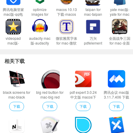
腾讯电脑管家
optimize
macos 10.13
taipan for
yate mac版-
mac版-qq电
images for
下载-macos
mac-taipan
yate for mac
脑管家mac版
mac-optimize
10.13正式版
mac版预约下
下载 v6.12
下载 v2.4.16
images mac
下载 v10.13.6
载 v10.0
官方版
版下载 v1.0.6
videopad
audacity mac
微软雅黑字体
万兴
全面战争三国
mac版-
版-audacity
for mac-微软
pdfelement
for mac-全面
videopad for
for mac下载
雅黑字体mac
pro for mac
战争三国mac
mac下载
v3.2.0.0
版下载 v1.0
9.1.5 ocr 破解
版下载 v1.0.5
v11.18
版
相关下载
black screens for
big red button for
pdf expert 3.0.24
腾讯会议 mac版
mac-black
mac-big red
中文版 macos下
3.11.7.406 下载
screens mac版
button mac版下
编辑pdf的利器
下载
下载
下载
下载
下载 v1.0
载 v1.0