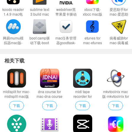
1、首先这样设置试试：
开启任何来源
koodo reader
sublime text
webdriver黑
xtocc下载-
爱思助手for
到这里一般情况下应用都可以运行了。
1.4.9 mac电
3 bulid mac
苹果显卡驱动
xtocc mac版
mac-爱思助
然而有的应用开启了任何来源还是不行，这是因为苹果进一步收缩了对未
子书管理阅读
版-sublime
for mac-
下载 v1.2.40
手mac版下载
工具
text 3 bulid
webdriver黑
v1.17.007
签名应用的权限，这时候就需要通过过“终端”执行命令行代码来绕过应用签名认
for mac下载
苹果显卡驱动
v4.0.0.4138
mac版下载
证。
v387.10.10.10.40.140
网易mumu模
boot camp驱
mac任务管理
etunes for
病毒威胁for
2、执行命令绕过苹果的公证Gatekeeper：
Mac打开应用提示已损坏怎么办
拟器mac版-
动下载-boot
器goodtask-
mac-etunes
mac-病毒威
网易mumu
camp驱动下
goodtask for
mac版下载
胁mac版下载
Mac安装软件时提示已损坏怎么办
mac版下载
载 v5.1.5621
mac下载
v2.1.9
v1.0
v1.9.57
v6.8.6
以上操作如果还不能解决，那就需要关闭SIP系统完整性保护才可以了。
相关下载
3、关闭SIP系统完整性保护：
Mac怎么关闭SIP系统完整性 Mac SIP怎么关
闭
软件特色
排队、等人、做家务...好无聊？听喜马拉雅，无聊变得有趣；开车路怒烦
midisplit for mac-
dna course for
midi tape
mkvtoolnix mac
midisplit mac版
mac-dna course
recorder for
版-mkvtoolnix for
躁？司机说，听喜马拉雅，你可能会爱上堵车；睡前慢时光，少了点什么？听
下载 v1.0
mac版下载 v7.1
mac-midi tape
mac下载 v72.0.0
下载
下载
下载
下载
喜马拉雅，温暖声音伴你入眼；期待成为更厉害的自己？听喜马拉雅精品课
recorder mac版
下载 v1.0
程，众位大咖带你飞；时间太瘦，指缝太宽。听喜马拉雅，抓住光阴，碎片时
间变黄金；万千主播盛赞：超好用的有声自媒体平台；在你身边的朗读亭，马
上成为朗读者：董卿邀你“为ta读”，读出你的心声。