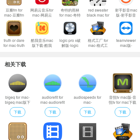
豆瓣fm for
网易云音乐for
奇特的雨林
red sweater
射手影音mac
mac-豆瓣fm
mac-网易云
for mac-奇特
black mac for
版-射手影音
mac版下载
音乐mac版下
的雨林mac版
mac-red
for mac下载
v1.0官方版
载
下载 v2.1
sweater
v4.9.4 beta.0
v2.3.11.900
black mac版
官方版
预约下载
v1.6.1
truth or dare
酷我音乐mac
logic pro x破
格式工厂 for
teamviewer
for mac-truth
版下载-酷我
解版-logic
mac-格式工
mac版-
or dare mac
音乐盒mac版
pro x for mac
厂mac版下载
teamviewer
版下载 v1.0
下载 v1.7.0
下载 v10.7.5
v7.2.0
for mac下载
v15.32.3
相关下载
bigeq for mac-
audiorefit for
audiospeedx for
音悦tv mac版-音
bigeq mac版下
mac-audiorefit
mac-
悦tv for mac下载
载 v1.2
mac版下载 v1.2
audiospeedx
v1.0
下载
下载
下载
下载
mac版下载 v1.1