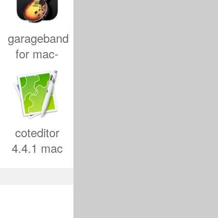
garageband
for mac-
garageband
mac版下载
音色和应用
v10.4.7
coteditor
穆格技术，允
4.4.1 mac
纯文本编辑
富有表现力和
器
创作提供了