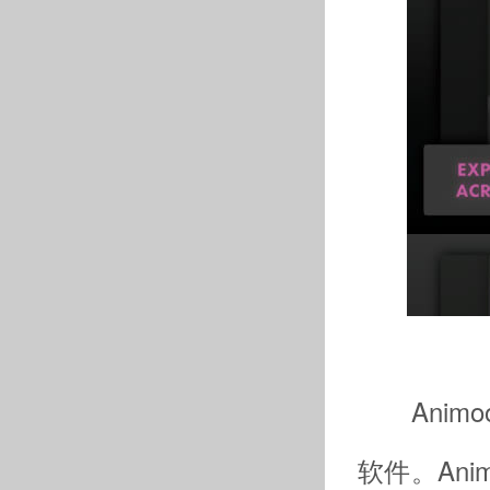
Animoog
软件。Anim