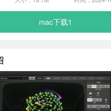
mac下载1
绍