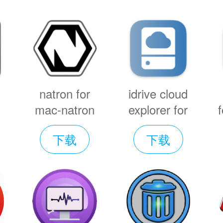
的反馈机制。
简单
调制和音高移动。控制Animoog Z的先
配置的音阶，键距，音高校正，和滑行。只
以从按键上控制Animoog Z的多个每个声
natron for
idrive cloud
re Editor: 超越简单的样本播放，并建
mac-natron
explorer for
载
mac版下载
mac-idrive
间的演变。从各种内置的音色中选择，或通
下载
下载
v2.4.3
cloud explorer
mac版下载
定制你的声音（或导入你自己的WAV文件
v1.3.1
/LFO页面。用3个独立的六级DAHDSR包
大器、滤波器和调制，每个都有循环和同