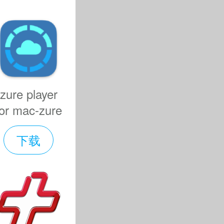
进的触摸表面
需滑动你的
音参数。
zure player
立独特的声音，
for mac-zure
player mac版
过录制你自
下载
下载 v1.0
）。
络表达你的动
步功能。用3