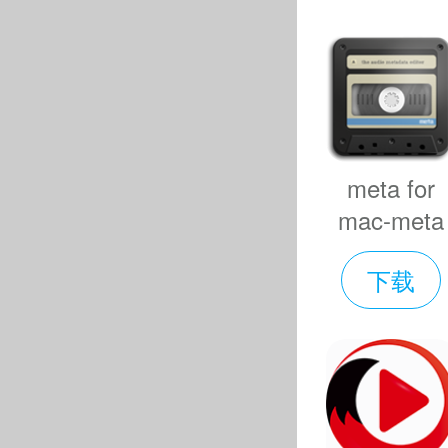
一个多感官
- 多声道
键盘与可
手指，就可
meta for
- Timb
mac-meta
mac版下
在多维空
下载
v2.1.4
己的音色来
- ENV
态，用于放