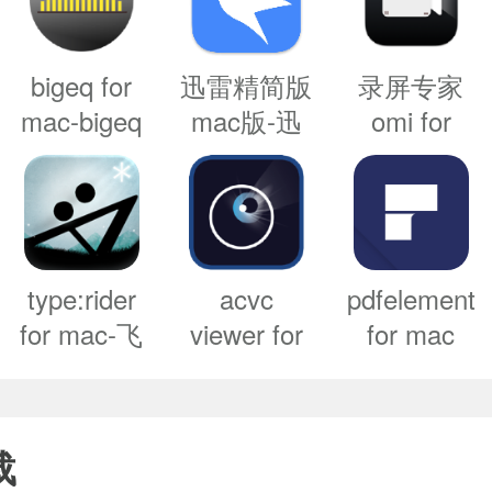
bigeq for
迅雷精简版
录屏专家
mac-bigeq
mac版-迅
omi for
mac版下载
雷精简版
mac-录屏
v1.2
for mac下
专家omi
台体验。在你兼容的苹果设备上分享预设、
载
mac版下载
v5.0.3.65598
v1.0.6
type:rider
acvc
pdfelement
性合成引擎（ASE）。一种令人兴奋的
for mac-飞
viewer for
for mac
跃印刷史
mac-acvc
9.0.10 中
音色的X、Y和Z轴上移动，以创造一个
mac版预约
viewer mac
文版 让pdf
的声景。声波调制是实时可视化的，为声音
92
下载 v1.0.1
版下载
编辑像
载
v1.4
word一样