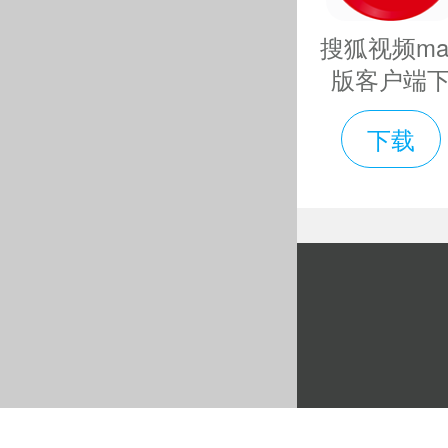
个独立的L
搜狐视频ma
版客户端
相位偏移，
载-搜狐视
下载
mac版下
v6.8