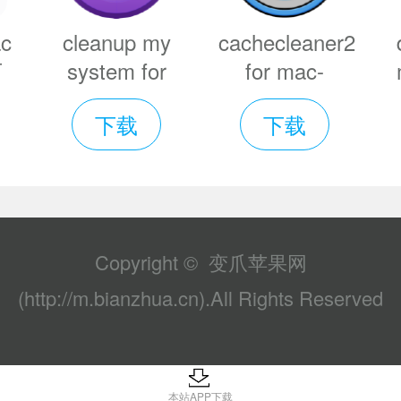
FO给你的声音带来动感，它们具有连续
c
cleanup my
cachecleaner2
下
system for
for mac-
延迟启动，同步，并支持1-8次重复。
频
mac-cleanup
cachecleaner2
下载
下载
载
my system
mac版下载
mac版下载
v1.0
v2.1
Copyright © 变爪苹果网
(http://m.bianzhua.cn).All Rights Reserved
本站APP下载