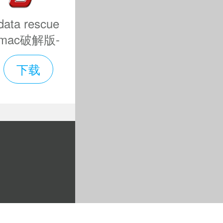
可变的波型，
data rescue
mac破解版-
data rescue
下载
for mac下载
v6.0.7