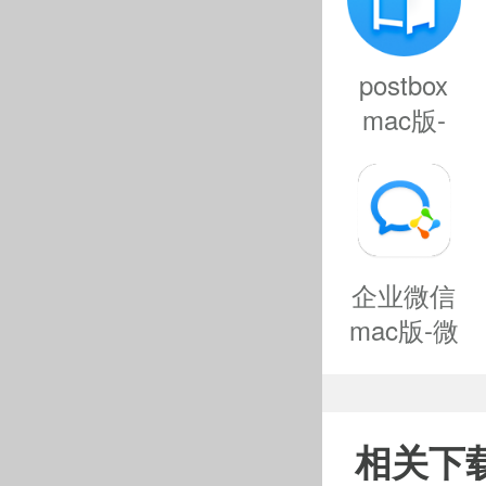
postbox
mac版-
软件特色
postbox for
mac下载
- 多平
v7.0.59
内购买。
企业微信
- 各向异
mac版-微
信企业版
许你在独特
mac版下载
不断发展
v4.0.19.991
相关下