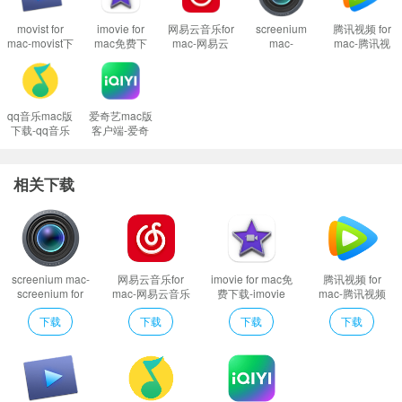
movist for
imovie for
网易云音乐for
screenium
腾讯视频 for
mac-movist下
mac免费下
mac-网易云
mac-
mac-腾讯视
载 v2.8.1官方
载-imovie for
音乐mac版下
screenium for
频mac版下载
软件特色
版
mac下载
载
mac下载
v2.55.2.53483
v10.3.5
v2.3.11.900
v3.3.1
中国最好的免费在线音乐流媒体播放服务软件酷我音乐。专为Mac用户量
qq音乐mac版
爱奇艺mac版
身打造的优雅界面，给追求完美的你带来前所未有的视听享受！海量无损在线
下载-qq音乐
客户端-爱奇
for mac下载
曲库，从此在线歌曲随你听，无损音乐下载不求人！
艺mac版下载
v8.4.0
v13.10.6
相关下载
screenium mac-
网易云音乐for
imovie for mac免
腾讯视频 for
screenium for
mac-网易云音乐
费下载-imovie
mac-腾讯视频
mac下载 v3.3.1
mac版下载
for mac下载
mac版下载
下载
下载
下载
下载
v2.3.11.900
v10.3.5
v2.55.2.53483