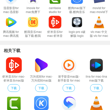
打不开XX软件，因为Apple无法检查其是否包含恶意软件
迅雷影音for
imovie for
camtasia
酷狗mac版下
movist for
当你遇到上述问题的时候：
mac-迅雷影
mac免费下
studio for
载-酷狗音乐
mac-movist下
1、首先这样设置试试：
开启任何来源
音mac版下载
载-imovie for
mac-
mac版下载
载 v2.8.1官方
v3.1.0.65222
mac下载
camtasia
v3.0.4.9
版
到这里一般情况下应用都可以运行了。
v10.3.5
studio 2 mac
版下载
然而有的应用开启了任何来源还是不行，这是因为苹果进一步收缩了对未
v2020.0.15
腾讯视频 for
酷我音乐mac
虾米音乐for
logic pro x破
vlc mac 中文
签名应用的权限，这时候就需要通过过“终端”执行命令行代码来绕过应用签名认
mac-腾讯视
版下载-酷我
mac-虾米音
解版-logic
版-vlc for mac
频mac版下载
音乐盒mac版
乐mac版下载
pro x for mac
下载
证。
v2.55.2.53483
下载 v1.7.0
v7.5.8
下载 v10.7.5
v3.0.17.3
2、执行命令绕过苹果的公证Gatekeeper：
Mac打开应用提示已损坏怎么办
相关下载
Mac安装软件时提示已损坏怎么办
以上操作如果还不能解决，那就需要关闭SIP系统完整性保护才可以了。
3、关闭SIP系统完整性保护：
Mac怎么关闭SIP系统完整性 Mac SIP怎么关
闭
虾米音乐for mac-
万兴优转for mac-
射手影音mac版-
iina for mac-iina
虾米音乐mac版
万兴优转mac版
射手影音 for mac
mac版下载
软件特色
下载 v7.5.8
下载 v13.0.1
下载 v4.9.4
v1.3.1
下载
下载
下载
下载
畅享全方位的快速体验
beta.0官方版
用户每次上网，一般都有一定的目的。无论这目的是大是小，是工作还是
娱乐，Chrome 所具备的智能工具和非凡速度都能让您在网络世界得心应手地
操作、创作和探索。