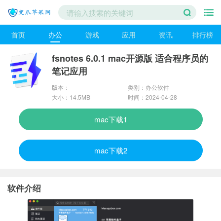
首页
办公
游戏
应用
资讯
排行榜
fsnotes 6.0.1 mac开源版 适合程序员的
笔记应用
版本：
类别：办公软件
最新版本
大小：14.5MB
时间：2024-04-28
6.0.1
mac下载1
mac下载2
软件介绍