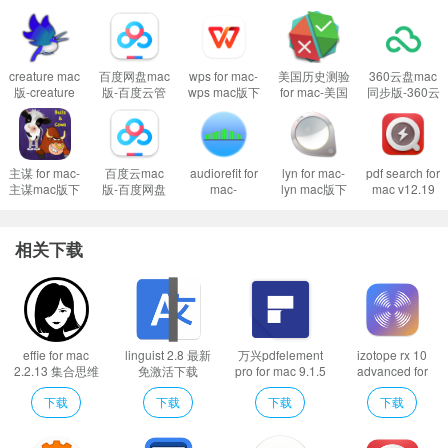
creature mac
百度网盘mac
wps for mac-
美国历史测验
360云盘mac
版-creature
版-百度云管
wps mac版下
for mac-美国
同步版-360云
FSNotes mac版 现代笔记应用
for mac下载
家mac版下载
载
历史测验mac
盘mac版下载
v2.24
v4.14.8
v5.0.0(7550)
版下载 v2.0
v1.2.3官方版
FSNotes for mac 是一款轻量级的Markdown应用，但是它可以支持1万行以上
的文件，并且滚动很平滑。
主谋 for mac-
百度云mac
audiorefit for
lyn for mac-
pdf search for
主谋mac版下
版-百度网盘
mac-
lyn mac版下
mac v12.19
FSNotes for mac采用程序员比较熟悉的Git来做版本管理和备份，这样笔记不会
载 v1.1
for mac下载
audiorefit
载 v2.2
查找本机pdf
再丢失。在设置中可以设置备份时间间隔。
v4.14.8
mac版下载
文件
v1.2
相关下载
effie for mac
linguist 2.8 最新
万兴pdfelement
izotope rx 10
2.2.13 集合思维
免激活下载
pro for mac 9.1.5
advanced for
导图、随手笔于
macos优秀翻译
ocr 破解版
mac v10.2.0 专
下载
下载
下载
下载
一身的写作软件
软件下载 支持m1
业音频修复工具