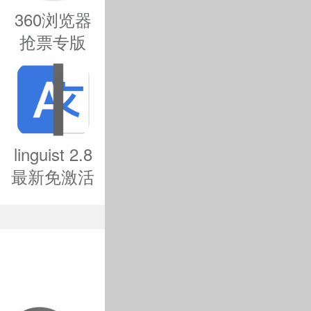
360浏览器
抢票专版
恶意软件
for mac-
360浏览器
抢票版mac
0
版下载
v1.0.1090.0
linguist 2.8
最新免激活
下载
为苹果进一
macos优秀
终端”执行命
翻译软件下
载 支持m1