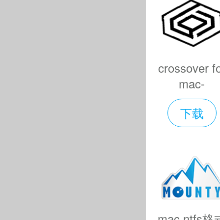
2、执
已损坏怎么
以上操作
crossover f
才可以了。
mac-
crossover
3、关
下载
mac版下
v22.0.0.354
Mac SIP
软件特色
智能加载
盘，收集整
mac ntfs格