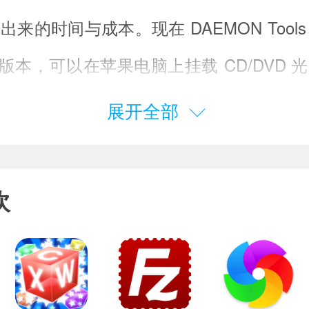
来的时间与成本。现在 DAEMON Tools L
 X 版本，可以在苹果电脑上挂载 CD/DVD
beta 版，需要的话可以下载试用。
展开全部
下载Mac软件后打开使用的时候可能会
欢
(出现报错请大家务必一步一步耐心仔细
件已损坏，无法打开，你应该将它移到废纸