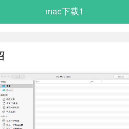
mac下载1
绍