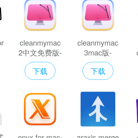
行命令绕过苹果的公证Gatekeeper：
Mac
办 Mac安装软件时提示已损坏怎么办
如果还不能解决，那就需要关闭SIP系统
or
cleanmymac
cleanmymac
2中文免费版-
3mac版-
cleanmymac
cleanmymac
闭SIP系统完整性保护：
Mac怎么关闭SI
下载
下载
载
2中文版下载
3 for mac下
85
v4.11正式版
载 v4.11
怎么关闭
v
和镜像软件，装载所有类型的映像文
理智能的最爱文件，可在DAEMON Tool
式
onyx for mac-
araxis merge