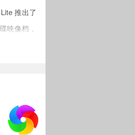
ite 推出了
 光碟映像档，
遇到的常见的
看完下面的内
篓