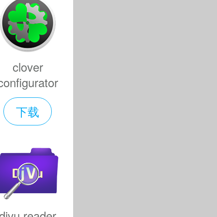
打开应用提示
完整性保护
clover
configurator
下载-clover
P系统完整性
下载
configurator
mac版下载
5.23.1.0中文
版
件和虚拟硬
s和多种移动
djvu reader