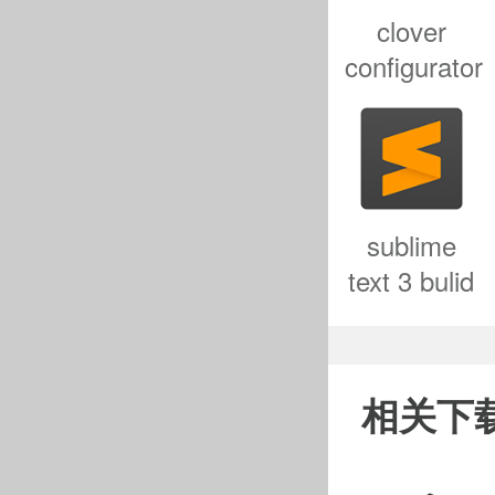
打不开
clover
configurator
打不开
下载-clover
configurator
当你遇到
mac版下载
1、首
v5.23.1.0
中文版
sublime
到这里一
text 3 bulid
mac版-
然而有的
sublime
步收缩了对
text 3 bulid
相关下
for mac下
令行代码来
载
v4.0.0.4138