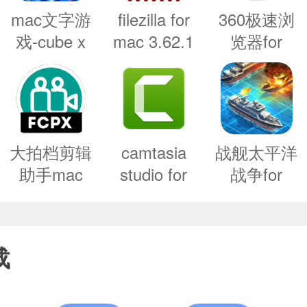
XX软件，因为它来自身份不明的开发者
mac文字游
filezilla for
360极速浏
戏-cube x
mac 3.62.1
览器for
XX软件，因为Apple无法检查其是否包含
words for
经典ftp软
mac-360极
mac下载
件
速浏览器
上述问题的时候：
v1.1
mac版下载
先这样设置试试：
开启任何来源
v12.2.1662.
大拍档剪辑
camtasia
战舰太平洋
般情况下应用都可以运行了。
助手mac
studio for
战争for
版-大拍档
mac-
mac-战舰
应用开启了任何来源还是不行，这是因
剪辑助手
camtasia
太平洋战争
未签名应用的权限，这时候就需要通过过“
for mac下
studio 2
mac版下载
载
载 v0.4.1
mac版下载
v2.3.2
绕过应用签名认证。
v2020.0.15