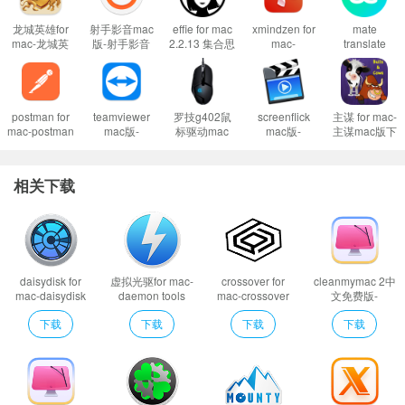
注意事项
龙城英雄for
射手影音mac
effie for mac
xmindzen for
mate
mac-龙城英
版-射手影音
2.2.13 集合思
mac-
translate
用户在下载Mac软件后打开使用的时候可能会遇到的常见的三种报错：(出
雄mac版下载
for mac下载
维导图、随手
xmindzen
8.1.8 mac菜
v1.0.7
v4.9.4 beta.0
笔于一身的写
mac版下载
单栏翻译软件
现报错请大家务必一步一步耐心仔细看完下面的内容！！！)
官方版
作软件
v22.8.2196
XX软件已损坏，无法打开，你应该将它移到废纸篓
postman for
teamviewer
罗技g402鼠
screenflick
主谋 for mac-
打不开XX软件，因为它来自身份不明的开发者
mac-postman
mac版-
标驱动mac
mac版-
主谋mac版下
mac版下载
teamviewer
版-罗技g402
screenflick
载 v1.1
打不开XX软件，因为Apple无法检查其是否包含恶意软件
v9.31.0
for mac下载
驱动mac版下
for mac下载
v15.32.3
载 v8.96.40
v2.7.45
当你遇到上述问题的时候：
相关下载
1、首先这样设置试试：
开启任何来源
到这里一般情况下应用都可以运行了。
然而有的应用开启了任何来源还是不行，这是因为苹果进一步收缩了对未
签名应用的权限，这时候就需要通过过“终端”执行命令行代码来绕过应用签名认
daisydisk for
虚拟光驱for mac-
crossover for
cleanmymac 2中
mac-daisydisk
daemon tools
mac-crossover
文免费版-
证。
mac版下载 v4.23
lite for mac下载
mac版下载
cleanmymac 2中
下载
下载
下载
下载
v8.4.756
v22.0.0.35485
文版下载 v4.11
2、执行命令绕过苹果的公证Gatekeeper：
Mac打开应用提示已损坏怎么办
正式版
Mac安装软件时提示已损坏怎么办
以上操作如果还不能解决，那就需要关闭SIP系统完整性保护才可以了。
3、关闭SIP系统完整性保护：
Mac怎么关闭SIP系统完整性 Mac SIP怎么关