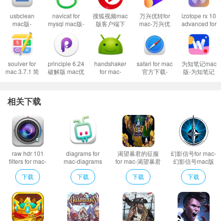
usbclean
navicat for
搜狐视频mac
万兴优转for
izotope rx 10
mac版-
mysql mac版-
版客户端下
mac-万兴优
advanced for
usbclean for
navicat for
载-搜狐视频
转mac版下载
mac v10.2.0
软件特色
mac下载 v3.7
mysql 11
mac版下载
v13.0.1
专业音频修复
mac下载
v6.8
工具
- 一键创建框架效果：只需拖动框架的四角，调整大小，旋转，甚至创建一
v12.1.19
soulver for
principle 6.24
handshaker
safari for mac
为知笔记mac
个平行四边形
mac 3.7.1 简
破解版 mac优
for mac-
官方下载-
版-为知笔记
- 使用你选择的图像，并把它作为一个切口。调整大小/旋转/偏移/移动切
洁的文本计算
秀交互设计工
handshaker
safari mac版
for mac下载
器
具
mac版下载
下载 v15.5正
v0.1.88
口，并在其中溅出颜色!
v2.5.6
式版
相关下载
- 质量。ColorSplasher拥有最 先进的算法来创建完美的黑白、深褐色或蓝
色色调。你可以用你自己的颜色过滤器进行微调，并创建一个丰富的黑白图
像，充满了细节! 所提供的黑白转换比其他任何 "飞溅 "程序都要复杂，而且有很
大的不同。
raw hdr 101
diagrams for
渴望暴君的征服
幻影信号for mac-
filters for mac-
mac-diagrams
for mac-渴望暴君
幻影信号mac版
raw hdr 101
mac版下载
的征服mac版预
下载 v1.0.4
下载
下载
下载
下载
filters mac版下载
v2.2.3
约下载 v1.0
v1.3