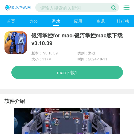
首页
办公
游戏
应用
资讯
排行榜
银河掌控for mac-银河掌控mac版下载
v3.10.39
版本： V3.10.39
类别：游戏
大小：117M
时间：2024-10-11
mac下载1
软件介绍