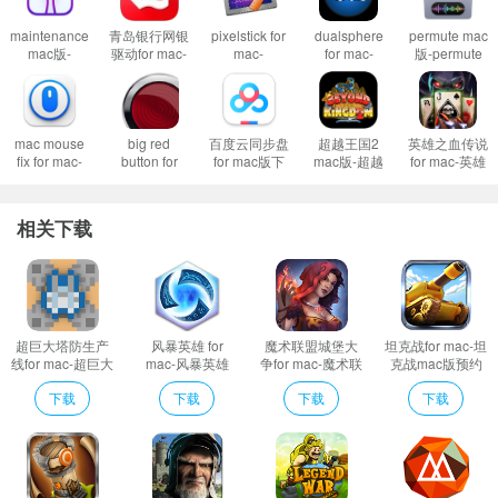
maintenance
青岛银行网银
pixelstick for
dualsphere
permute mac
mac版-
驱动for mac-
mac-
for mac-
版-permute
maintenance
青岛银行网银
pixelstick
dualsphere
for mac下载
for mac下载
mac版驱动下
mac版下载
mac版下载
v3.9.12
v2.9.6
载 v6.7.0.0
v2.16.2
v1.0.6
游戏介绍
mac mouse
big red
百度云同步盘
超越王国2
英雄之血传说
收集和升级几十张卡片，包括你知道或者喜欢的科幻的攻击部队、增援和
fix for mac-
button for
for mac版下
mac版-超越
for mac-英雄
防御部队，当然还有新的成员。用你的太空部队去击沉敌人的太空巡洋舰，并
mac mouse
mac-big red
载-百度云
王国2 for mac
之血传说mac
fix mac版下载
button mac版
mac版下载
预约下载 v1.0
版下载 v1.0.0
打败对手，在竞技场中赢得声望、星星和荣誉。组建一个小组来分享卡片和建
v2.2.1
下载 v1.0
v4.14.8
相关下载
立你自己的战斗社区。
超巨大塔防生产
风暴英雄 for
魔术联盟城堡大
坦克战for mac-坦
线for mac-超巨大
mac-风暴英雄
争for mac-魔术联
克战mac版预约
塔防生产线mac
mac版预约下载
盟城堡大争mac
下载 v1.0.0
下载
下载
下载
下载
版下载 v1.0
v33.0
版下载 v1.0.0