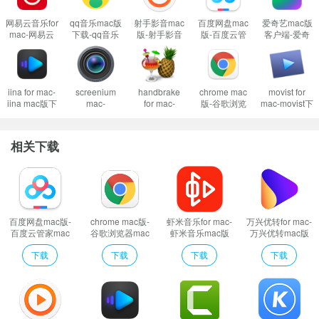
网易云音乐for
qq音乐mac版
射手影音mac
百度网盘mac
爱奇艺mac版
mac-网易云
下载-qq音乐
版-射手影音
版-百度云管
客户端-爱奇
音乐mac版下
for mac下载
for mac下载
家mac版下载
艺mac版下载
载
v8.4.0
v4.9.4 beta.0
v4.14.8
v13.10.6
v2.3.11.900
官方版
iina for mac-
screenium
handbrake
chrome mac
movist for
iina mac版下
mac-
for mac-
版-谷歌浏览
mac-movist下
载 v1.3.1
screenium for
handbrake
器mac版下载
载 v2.8.1官方
mac下载
mac下载
v107.0.5304.110
版
v3.3.1
v1.4.1
相关下载
用户在下载Mac软件后打开使用的时候可能会遇到的常见的三种报错：(出
现报错请大家务必一步一步耐心仔细看完下面的内容！！！)
XX软件已损坏，无法打开，你应该将它移到废纸篓
百度网盘mac版-
chrome mac版-
虾米音乐for mac-
万兴优转for mac-
打不开XX软件，因为它来自身份不明的开发者
百度云管家mac
谷歌浏览器mac
虾米音乐mac版
万兴优转mac版
打不开XX软件，因为Apple无法检查其是否包含恶意软件
版下载 v4.14.8
版下载
下载 v7.5.8
下载 v13.0.1
下载
下载
下载
下载
v107.0.5304.110
当你遇到上述问题的时候：
1、首先这样设置试试：
开启任何来源
到这里一般情况下应用都可以运行了。