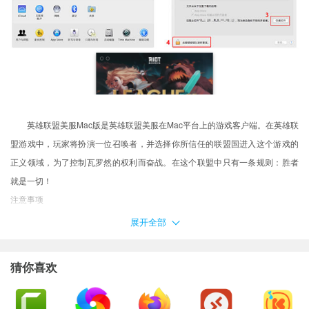
英雄联盟美服Mac版是英雄联盟美服在Mac平台上的游戏客户端。在英雄联
盟游戏中，玩家将扮演一位召唤者，并选择你所信任的联盟国进入这个游戏的
正义领域，为了控制瓦罗然的权利而奋战。在这个联盟中只有一条规则：胜者
就是一切！
注意事项
MacOS 10.15 系统下，如提示“无法启动”，请在系统偏好设置-安全性与隐
展开全部
私-选择【仍要打开】，即可使用。
(按下面设置后，如果双击应用打不开或者显
示损坏，请用鼠标右键点击应用，选择打开即可！！！)
猜你喜欢