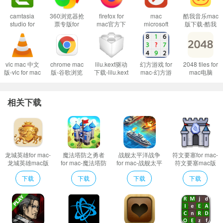
camtasia
360浏览器抢
firefox for
mac
酷我音乐mac
studio for
票专版for
mac官方下
microsoft
版下载-酷我
mac-
mac-360浏览
载-火狐浏览
remote-
音乐盒mac版
camtasia
器抢票版mac
器mac版下载
microsoft
下载 v1.7.0
studio 2 mac
版下载
v106.0.5正式
remote
macOS Catalina (macOS 10.15) 已损坏无法打开解决办法：
版下载
v1.0.1090.0
版
desktop for
v2020.0.15
mac下载
vlc mac 中文
chrome mac
lilu.kext驱动
幻方游戏 for
2048 tiles for
打开终端(屏幕下方“小火箭”——“其他”——打开“终端”)，在终端中粘贴下面
v10.7.3
版-vlc for mac
版-谷歌浏览
下载-lilu.kext
mac-幻方游
mac电脑
(1966)
下载
器mac版下载
驱动下载
戏mac版下载
版-2048 tiles
命令：
v3.0.17.3
v107.0.5304.110
v1.6.2
v6.8
mac版下载
sudo xattr -r -d com.apple.quarantine ,然后输入个空格，再将应用程序目
v1.5
相关下载
录中的软件拖拽到命令后面，按回车后输入自己电脑密码执行，比如需要打开s
ketch应用的命令是：
sudo xattr -r -d com.apple.quarantine /Applications/sketch.app/
对于下载了应用，显示“打不开或者显示应用已损坏的情况”的用户，
可以参
龙城英雄for mac-
魔法塔防之勇者
战舰太平洋战争
符文要塞for mac-
龙城英雄mac版
for mac-魔法塔防
for mac-战舰太平
符文要塞mac版
考一下这里的解决办法《Mac打开应用提示已损坏怎么办 Mac安装软件时提示
下载 v1.0.7
之勇者mac版下
洋战争mac版下
下载 v1.0
已损坏怎么办》。10.12系统之后的新的Mac系统对来自非Mac App Store中的
下载
下载
下载
下载
载 v1.0.3
载 v2.3.2
应用做了限制，所以才会出现“应用已损坏或打不开的”情况。
用户如果下载软件后（请确保已下载完的.dmg文件是完整的，不然打开文
件的时候也会出现文件损坏无法打开），在打开.dmg文件的时候提示“来自不受