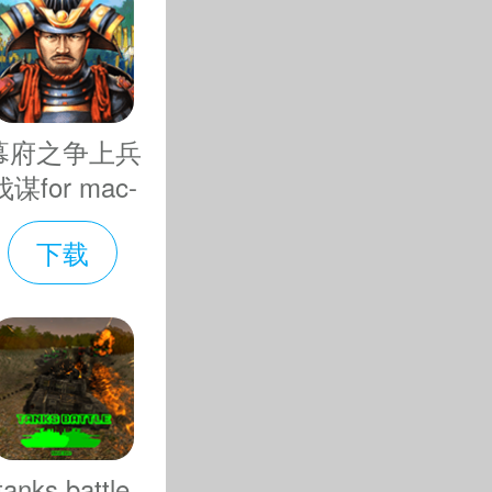
幕府之争上兵
实天候，场
伐谋for mac-
幕府之争上兵
练，无尽无
下载
伐谋mac版下
载 v1.2
升级，使玩家
席，身临其
机会混搭、
的道具和火
tanks battle