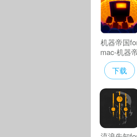
机器帝国fo
现代战车
mac-机器
国mac版下
景恢宏；
下载
v2.9.2
穷。无限坦
得以设计
境地操控
选配和交
流浪先知fo