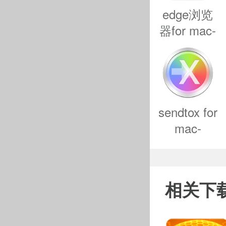
edge浏览
行多人对
器for mac-
edge浏览
它拥有更
器mac版下
载
得，也可
v107.0.1418
段如空中定
正式版
sendtox for
mac-
sendtox
mac版下载
v1.2.1
相关下