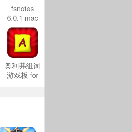
fsnotes
和武器，让
6.0.1 mac
开源版 适
过比赛来获
合程序员的
笔记应用
些高科技手
战计划。
奥利弗组词
游戏板 for
mac-奥利
弗组词游戏
板mac版下
载 v1.0