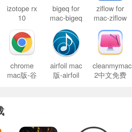
izotope rx
bigeq for
ziflow for
战。玩家可以给自己的坦克追加不同的装备
10
mac-bigeq
mac-ziflow
advanced
mac版下载
mac版下载
强大的性能。游戏中的零件可以让玩家通
for mac
v1.2
v1.0
v10.2.0 专
以通过市场来购买。当然玩家也能够使用一
.35
业音频修复
位来确定敌人的位置，从而更好地订立作
工具
chrome
airfoil mac
cleanmymac
mac版-谷
版-airfoil
2中文免费
歌浏览器
for mac下
版-
mac版下载
载 v5.11.2
cleanmymac
v107.0.5304.110
2中文版下
载
载 v4.11正
式版