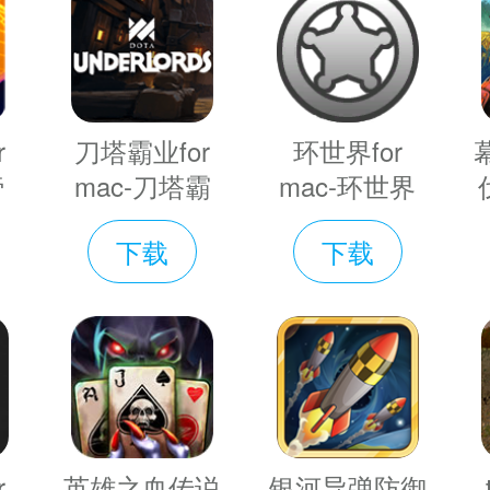
r
刀塔霸业for
环世界for
，一队一队，没有尽头；阴晴雨雪，真
帝
mac-刀塔霸
mac-环世界
载
业mac版预约
mac版预约下
线上玩家，多人对抗，单人模式，任务训
下载
下载
下载 v1.0
载 v1.0.2282
克Mac版游戏还对坦克模拟类型进行了
、升级独家金刚不坏的战车，得以坐踞驾驶
。游戏还独创了卡片式制造系统，使玩家有
易引擎、车身、履带、炮塔、迫击炮、升级
r
英雄之血传说
银河导弹防御